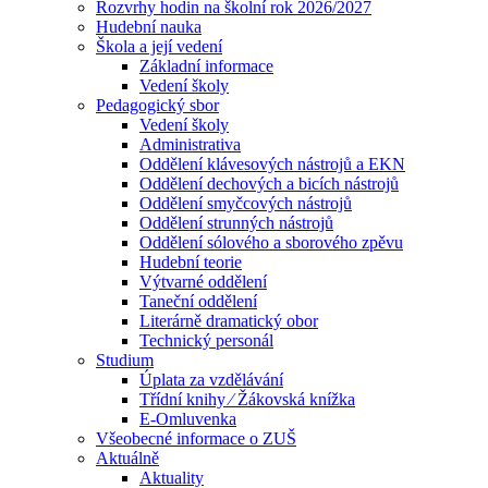
Rozvrhy hodin na školní rok 2026/2027
Hudební nauka
Škola a její vedení
Základní informace
Vedení školy
Pedagogický sbor
Vedení školy
Administrativa
Oddělení klávesových nástrojů a EKN
Oddělení dechových a bicích nástrojů
Oddělení smyčcových nástrojů
Oddělení strunných nástrojů
Oddělení sólového a sborového zpěvu
Hudební teorie
Výtvarné oddělení
Taneční oddělení
Literárně dramatický obor
Technický personál
Studium
Úplata za vzdělávání
Třídní knihy ⁄ Žákovská knížka
E-Omluvenka
Všeobecné informace o ZUŠ
Aktuálně
Aktuality