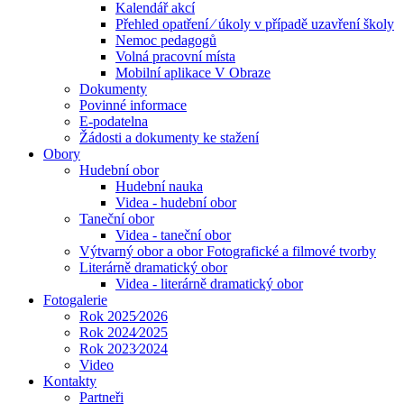
Kalendář akcí
Přehled opatření ⁄ úkoly v případě uzavření školy
Nemoc pedagogů
Volná pracovní místa
Mobilní aplikace V Obraze
Dokumenty
Povinné informace
E-podatelna
Žádosti a dokumenty ke stažení
Obory
Hudební obor
Hudební nauka
Videa - hudební obor
Taneční obor
Videa - taneční obor
Výtvarný obor a obor Fotografické a filmové tvorby
Literárně dramatický obor
Videa - literárně dramatický obor
Fotogalerie
Rok 2025⁄2026
Rok 2024⁄2025
Rok 2023⁄2024
Video
Kontakty
Partneři