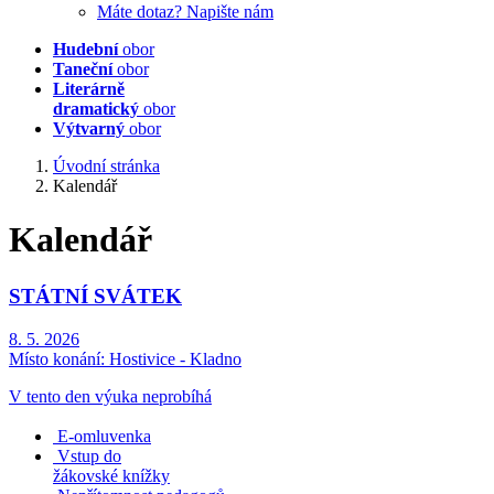
Máte dotaz? Napište nám
Hudební
obor
Taneční
obor
Literárně
dramatický
obor
Výtvarný
obor
Úvodní stránka
Kalendář
Kalendář
STÁTNÍ SVÁTEK
8. 5. 2026
Místo konání:
Hostivice - Kladno
V tento den výuka neprobíhá
E-omluvenka
Vstup do
žákovské knížky