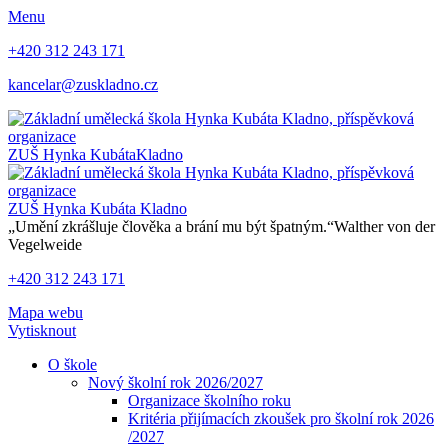
Menu
+420 312 243 171
kancelar@zuskladno.cz
ZUŠ Hynka Kubáta
Kladno
ZUŠ Hynka Kubáta
Kladno
„Umění zkrášluje člověka a brání mu být špatným.“
Walther von der
Vegelweide
+420 312 243 171
Mapa webu
Vytisknout
O škole
Nový školní rok 2026/2027
Organizace školního roku
Kritéria přijímacích zkoušek pro školní rok 2026
/2027