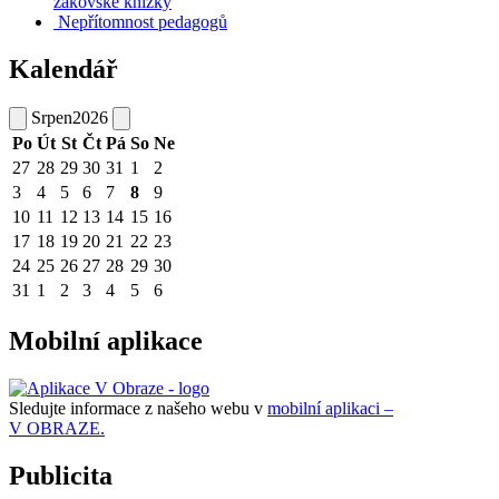
žákovské knížky
Nepřítomnost pedagogů
Kalendář
Srpen
2026
Po
Út
St
Čt
Pá
So
Ne
27
28
29
30
31
1
2
3
4
5
6
7
8
9
10
11
12
13
14
15
16
17
18
19
20
21
22
23
24
25
26
27
28
29
30
31
1
2
3
4
5
6
Mobilní aplikace
Sledujte informace z našeho webu v
mobilní aplikaci –
V OBRAZE.
Publicita