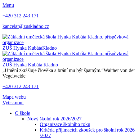
Menu
+420 312 243 171
kancelar@zuskladno.cz
ZUŠ Hynka Kubáta
Kladno
ZUŠ Hynka Kubáta
Kladno
„Umění zkrášluje člověka a brání mu být špatným.“
Walther von der
Vegelweide
+420 312 243 171
Mapa webu
Vytisknout
O škole
Nový školní rok 2026/2027
Organizace školního roku
Kritéria přijímacích zkoušek pro školní rok 2026
/2027