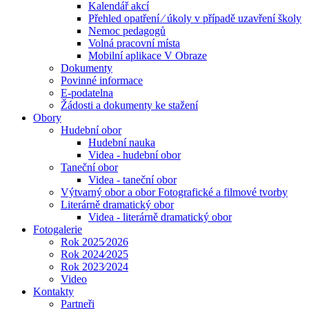
Kalendář akcí
Přehled opatření ⁄ úkoly v případě uzavření školy
Nemoc pedagogů
Volná pracovní místa
Mobilní aplikace V Obraze
Dokumenty
Povinné informace
E-podatelna
Žádosti a dokumenty ke stažení
Obory
Hudební obor
Hudební nauka
Videa - hudební obor
Taneční obor
Videa - taneční obor
Výtvarný obor a obor Fotografické a filmové tvorby
Literárně dramatický obor
Videa - literárně dramatický obor
Fotogalerie
Rok 2025⁄2026
Rok 2024⁄2025
Rok 2023⁄2024
Video
Kontakty
Partneři