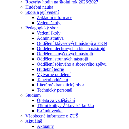
Rozvrhy hodin na školní rok 2026/2027
Hudební nauka
Škola a její vedení
Základní informace
Vedení školy
Pedagogický sbor
Vedení školy
Administrativa
Oddělení klávesových nástrojů a EKN
Oddělení dechových a bicích nástrojů
Oddělení smyčcových nástrojů
Oddělení strunných nástrojů
Oddělení sólového a sborového zpěvu
Hudební teorie
Výtvarné oddělení
Taneční oddělení
Literárně dramatický obor
Technický personál
Studium
Úplata za vzdělávání
Třídní knihy ⁄ Žákovská knížka
E-Omluvenka
Všeobecné informace o ZUŠ
Aktuálně
Aktuality