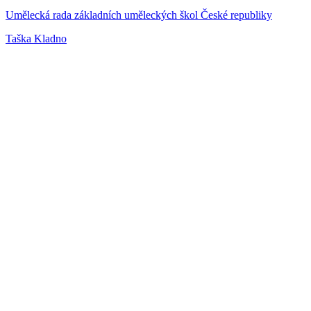
Umělecká rada základních uměleckých škol České republiky
Taška Kladno