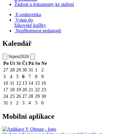
Žádosti a dokumenty ke stažení
E-omluvenka
Vstup do
žákovské knížky
Nepřítomnost pedagogů
Kalendář
Srpen
2026
Po
Út
St
Čt
Pá
So
Ne
27
28
29
30
31
1
2
3
4
5
6
7
8
9
10
11
12
13
14
15
16
17
18
19
20
21
22
23
24
25
26
27
28
29
30
31
1
2
3
4
5
6
Mobilní aplikace