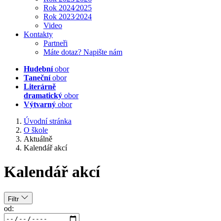
Rok 2024⁄2025
Rok 2023⁄2024
Video
Kontakty
Partneři
Máte dotaz? Napište nám
Hudební
obor
Taneční
obor
Literárně
dramatický
obor
Výtvarný
obor
Úvodní stránka
O škole
Aktuálně
Kalendář akcí
Kalendář akcí
Filtr
od: