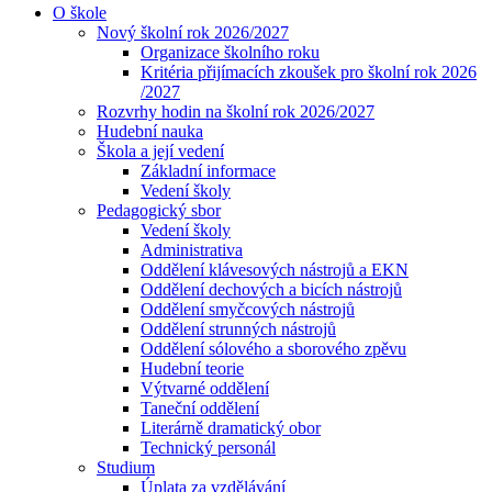
O škole
Nový školní rok 2026/2027
Organizace školního roku
Kritéria přijímacích zkoušek pro školní rok 2026
/2027
Rozvrhy hodin na školní rok 2026/2027
Hudební nauka
Škola a její vedení
Základní informace
Vedení školy
Pedagogický sbor
Vedení školy
Administrativa
Oddělení klávesových nástrojů a EKN
Oddělení dechových a bicích nástrojů
Oddělení smyčcových nástrojů
Oddělení strunných nástrojů
Oddělení sólového a sborového zpěvu
Hudební teorie
Výtvarné oddělení
Taneční oddělení
Literárně dramatický obor
Technický personál
Studium
Úplata za vzdělávání