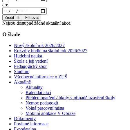
do:
Zrušit filtr
Filtrovat
Nejsou dostupné žádné aktuální akce.
O škole
Nový školní rok 2026/2027
Rozvrhy hodin na školní rok 2026/2027
Hudební nauka
Škola a její vedení
Pedagogický sbor
Studium
Všeobecné informace o ZUŠ
Aktuálně
Aktuality
Kalendář akcí
Přehled opatření ⁄ úkoly v případě uzavření školy
Nemoc pedagogů
Volná pracovní místa
Mobilní aplikace V Obraze
Dokumenty
Povinné informace
E-podatelna