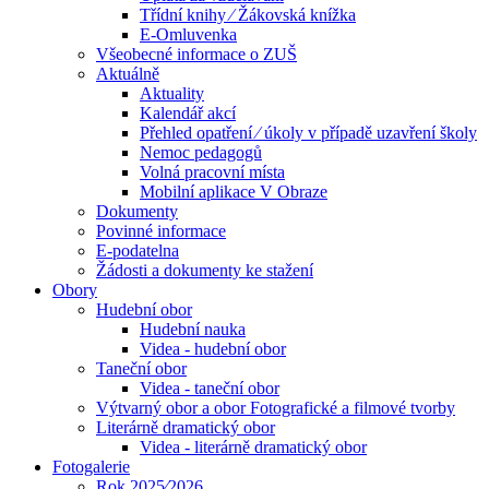
Třídní knihy ⁄ Žákovská knížka
E-Omluvenka
Všeobecné informace o ZUŠ
Aktuálně
Aktuality
Kalendář akcí
Přehled opatření ⁄ úkoly v případě uzavření školy
Nemoc pedagogů
Volná pracovní místa
Mobilní aplikace V Obraze
Dokumenty
Povinné informace
E-podatelna
Žádosti a dokumenty ke stažení
Obory
Hudební obor
Hudební nauka
Videa - hudební obor
Taneční obor
Videa - taneční obor
Výtvarný obor a obor Fotografické a filmové tvorby
Literárně dramatický obor
Videa - literárně dramatický obor
Fotogalerie
Rok 2025⁄2026