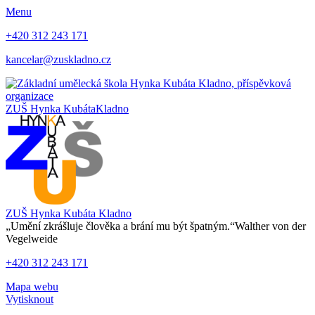
Menu
+420 312 243 171
kancelar@zuskladno.cz
ZUŠ Hynka Kubáta
Kladno
ZUŠ Hynka Kubáta
Kladno
„Umění zkrášluje člověka a brání mu být špatným.“
Walther von der
Vegelweide
+420 312 243 171
Mapa webu
Vytisknout