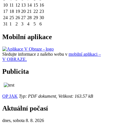
10
11
12
13
14
15
16
17
18
19
20
21
22
23
24
25
26
27
28
29
30
31
1
2
3
4
5
6
Mobilní aplikace
Sledujte informace z našeho webu v
mobilní aplikaci –
V OBRAZE.
Publicita
OP JAK
Typ: PDF dokument, Velikost: 163.57 kB
Aktuální počasí
dnes, sobota 8. 8. 2026