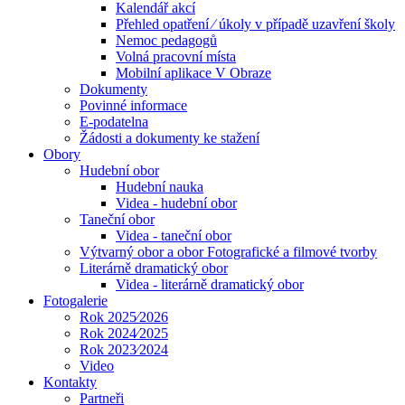
Kalendář akcí
Přehled opatření ⁄ úkoly v případě uzavření školy
Nemoc pedagogů
Volná pracovní místa
Mobilní aplikace V Obraze
Dokumenty
Povinné informace
E-podatelna
Žádosti a dokumenty ke stažení
Obory
Hudební obor
Hudební nauka
Videa - hudební obor
Taneční obor
Videa - taneční obor
Výtvarný obor a obor Fotografické a filmové tvorby
Literárně dramatický obor
Videa - literárně dramatický obor
Fotogalerie
Rok 2025⁄2026
Rok 2024⁄2025
Rok 2023⁄2024
Video
Kontakty
Partneři