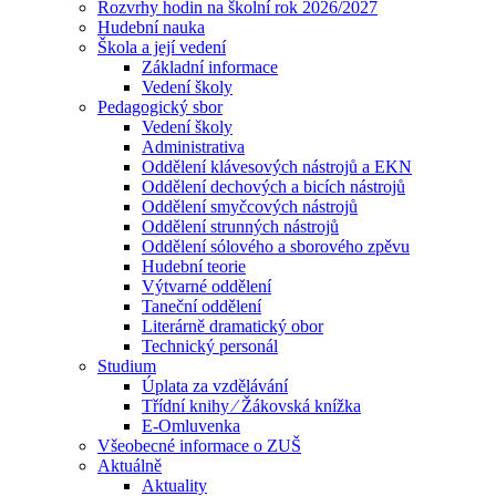
Rozvrhy hodin na školní rok 2026/2027
Hudební nauka
Škola a její vedení
Základní informace
Vedení školy
Pedagogický sbor
Vedení školy
Administrativa
Oddělení klávesových nástrojů a EKN
Oddělení dechových a bicích nástrojů
Oddělení smyčcových nástrojů
Oddělení strunných nástrojů
Oddělení sólového a sborového zpěvu
Hudební teorie
Výtvarné oddělení
Taneční oddělení
Literárně dramatický obor
Technický personál
Studium
Úplata za vzdělávání
Třídní knihy ⁄ Žákovská knížka
E-Omluvenka
Všeobecné informace o ZUŠ
Aktuálně
Aktuality