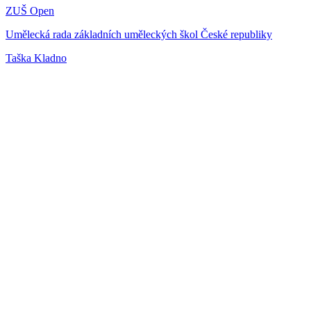
ZUŠ Open
Umělecká rada základních uměleckých škol České republiky
Taška Kladno