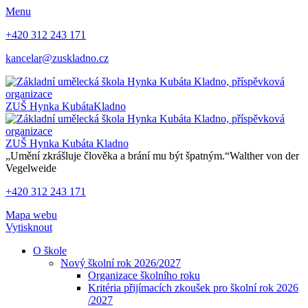
Menu
+420 312 243 171
kancelar@zuskladno.cz
ZUŠ Hynka Kubáta
Kladno
ZUŠ Hynka Kubáta
Kladno
„Umění zkrášluje člověka a brání mu být špatným.“
Walther von der
Vegelweide
+420 312 243 171
Mapa webu
Vytisknout
O škole
Nový školní rok 2026/2027
Organizace školního roku
Kritéria přijímacích zkoušek pro školní rok 2026
/2027