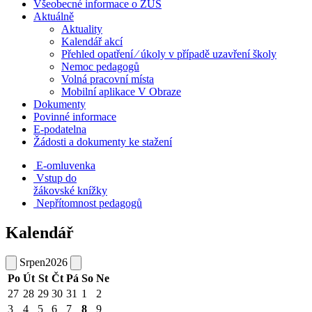
Všeobecné informace o ZUŠ
Aktuálně
Aktuality
Kalendář akcí
Přehled opatření ⁄ úkoly v případě uzavření školy
Nemoc pedagogů
Volná pracovní místa
Mobilní aplikace V Obraze
Dokumenty
Povinné informace
E-podatelna
Žádosti a dokumenty ke stažení
E-omluvenka
Vstup do
žákovské knížky
Nepřítomnost pedagogů
Kalendář
Srpen
2026
Po
Út
St
Čt
Pá
So
Ne
27
28
29
30
31
1
2
3
4
5
6
7
8
9