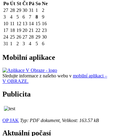
Po
Út
St
Čt
Pá
So
Ne
27
28
29
30
31
1
2
3
4
5
6
7
8
9
10
11
12
13
14
15
16
17
18
19
20
21
22
23
24
25
26
27
28
29
30
31
1
2
3
4
5
6
Mobilní aplikace
Sledujte informace z našeho webu v
mobilní aplikaci –
V OBRAZE.
Publicita
OP JAK
Typ: PDF dokument, Velikost: 163.57 kB
Aktuální počasí