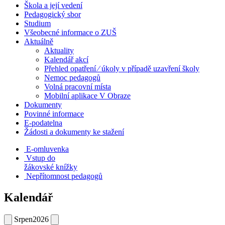
Škola a její vedení
Pedagogický sbor
Studium
Všeobecné informace o ZUŠ
Aktuálně
Aktuality
Kalendář akcí
Přehled opatření ⁄ úkoly v případě uzavření školy
Nemoc pedagogů
Volná pracovní místa
Mobilní aplikace V Obraze
Dokumenty
Povinné informace
E-podatelna
Žádosti a dokumenty ke stažení
E-omluvenka
Vstup do
žákovské knížky
Nepřítomnost pedagogů
Kalendář
Srpen
2026