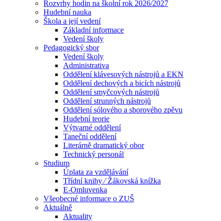
Rozvrhy hodin na školní rok 2026/2027
Hudební nauka
Škola a její vedení
Základní informace
Vedení školy
Pedagogický sbor
Vedení školy
Administrativa
Oddělení klávesových nástrojů a EKN
Oddělení dechových a bicích nástrojů
Oddělení smyčcových nástrojů
Oddělení strunných nástrojů
Oddělení sólového a sborového zpěvu
Hudební teorie
Výtvarné oddělení
Taneční oddělení
Literárně dramatický obor
Technický personál
Studium
Úplata za vzdělávání
Třídní knihy ⁄ Žákovská knížka
E-Omluvenka
Všeobecné informace o ZUŠ
Aktuálně
Aktuality