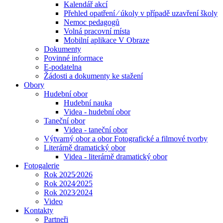
Kalendář akcí
Přehled opatření ⁄ úkoly v případě uzavření školy
Nemoc pedagogů
Volná pracovní místa
Mobilní aplikace V Obraze
Dokumenty
Povinné informace
E-podatelna
Žádosti a dokumenty ke stažení
Obory
Hudební obor
Hudební nauka
Videa - hudební obor
Taneční obor
Videa - taneční obor
Výtvarný obor a obor Fotografické a filmové tvorby
Literárně dramatický obor
Videa - literárně dramatický obor
Fotogalerie
Rok 2025⁄2026
Rok 2024⁄2025
Rok 2023⁄2024
Video
Kontakty
Partneři