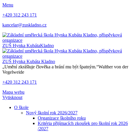
Menu
+420 312 243 171
kancelar@zuskladno.cz
ZUŠ Hynka Kubáta
Kladno
ZUŠ Hynka Kubáta
Kladno
„Umění zkrášluje člověka a brání mu být špatným.“
Walther von der
Vegelweide
+420 312 243 171
Mapa webu
Vytisknout
O škole
Nový školní rok 2026/2027
Organizace školního roku
Kritéria přijímacích zkoušek pro školní rok 2026
/2027