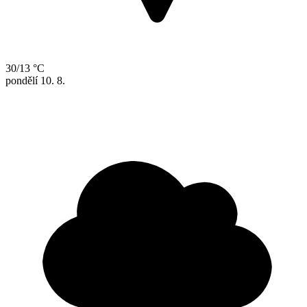
30/13 °C
pondělí
10. 8.