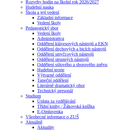
Rozvrhy hodin na školní rok 2026/2027
Hudební nauka
Škola a její vedení
Základní informace
Vedení školy
Pedagogický sbor
Vedení školy
Administrativa
Oddělení klávesových nástrojů a EKN
Oddělení dechových a bicích nástrojů
Oddělení smyčcových nástrojů
Oddělení strunných nástrojů
Oddělení sólového a sborového zpěvu
Hudební teorie
Výtvarné oddělení
Taneční oddělení
Literárně dramatický obor
Technický personál
Studium
Úplata za vzdělávání
Třídní knihy ⁄ Žákovská knížka
E-Omluvenka
Všeobecné informace o ZUŠ
Aktuálně
Aktuality