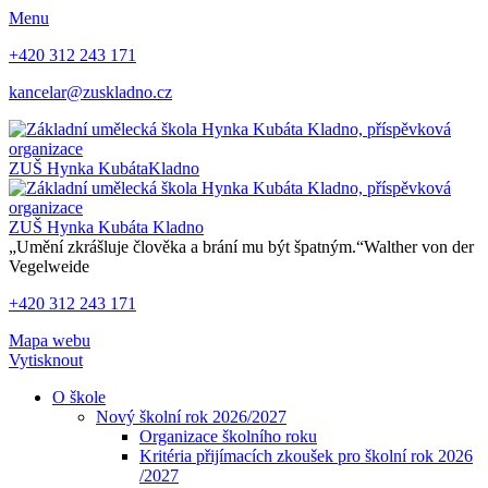
Menu
+420 312 243 171
kancelar@zuskladno.cz
ZUŠ Hynka Kubáta
Kladno
ZUŠ Hynka Kubáta
Kladno
„Umění zkrášluje člověka a brání mu být špatným.“
Walther von der
Vegelweide
+420 312 243 171
Mapa webu
Vytisknout
O škole
Nový školní rok 2026/2027
Organizace školního roku
Kritéria přijímacích zkoušek pro školní rok 2026
/2027