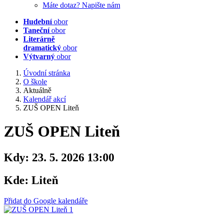
Máte dotaz? Napište nám
Hudební
obor
Taneční
obor
Literárně
dramatický
obor
Výtvarný
obor
Úvodní stránka
O škole
Aktuálně
Kalendář akcí
ZUŠ OPEN Liteň
ZUŠ OPEN Liteň
Kdy:
23. 5. 2026 13:00
Kde:
Liteň
Přidat do Google kalendáře