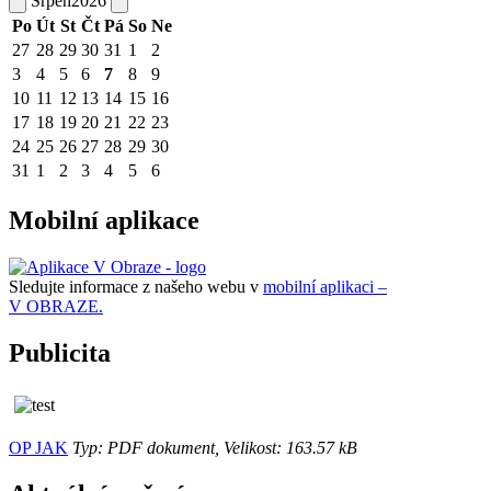
Srpen
2026
Po
Út
St
Čt
Pá
So
Ne
27
28
29
30
31
1
2
3
4
5
6
7
8
9
10
11
12
13
14
15
16
17
18
19
20
21
22
23
24
25
26
27
28
29
30
31
1
2
3
4
5
6
Mobilní aplikace
Sledujte informace z našeho webu v
mobilní aplikaci –
V OBRAZE.
Publicita
OP JAK
Typ: PDF dokument, Velikost: 163.57 kB