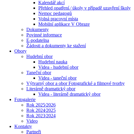
Kalendář akcí
Přehled opatření ⁄ úkoly v případě uzavření školy
Nemoc pedagogů
Volná pracovní místa
Mobilní aplikace V Obraze
Dokumenty
Povinné informace
E-podatelna
Žádosti a dokumenty ke stažení
Obory
Hudební obor
Hudební nauka
Videa - hudební obor
Taneční obor
Videa - taneční obor
Výtvarný obor a obor Fotografické a filmové tvorby
Literárně dramatický obor
Videa - literárně dramatický obor
Fotogalerie
Rok 2025⁄2026
Rok 2024⁄2025
Rok 2023⁄2024
Video
Kontakty
Partneři