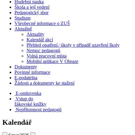
Hudební nauka
Škola a její vedení
Pedagogický sbor
Studium
Všeobecné informace o ZUŠ
Aktuálně
Aktuality
Kalendář akcí
Přehled opatření ⁄ úkoly v případě uzavření školy
Nemoc pedagogů
Volná pracovní místa
Mobilní aplikace V Obraze
Dokumenty
Povinné informace
E-podatelna
Žádosti a dokumenty ke stažení
E-omluvenka
Vstup do
žákovské knížky
Nepřítomnost pedagogů
Kalendář