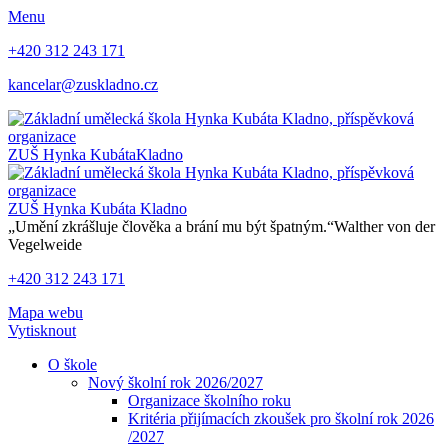
Menu
+420 312 243 171
kancelar@zuskladno.cz
ZUŠ Hynka Kubáta
Kladno
ZUŠ Hynka Kubáta
Kladno
„Umění zkrášluje člověka a brání mu být špatným.“
Walther von der
Vegelweide
+420 312 243 171
Mapa webu
Vytisknout
O škole
Nový školní rok 2026/2027
Organizace školního roku
Kritéria přijímacích zkoušek pro školní rok 2026
/2027