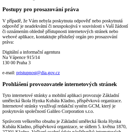
Postupy pro prosazování práva
V případě, že Vám nebyla poskytnuta odpověď nebo poskytnutá
odpověď je neadekvátní či neuspokojivá v souvislosti s Vaší žádostí
či oznámením ohledně přístupnosti internetových stránek nebo
webové aplikace, kontaktujte příslušný orgán pro prosazování
práva:
Digitální a informační agentura
Na Vápence 915/14
130 00 Praha 3
e-mail:
pristupnost@dia.gov.cz
Prohlášení provozovatele internetových stránek
Tyto internetové stránky a mobilní aplikaci provozuje Základní
umělecká škola Hynka Kubáta Kladno, příspěvková organizace.
Internetové stránky využívají redakční systém GCM, který je
poskytován společností Galileo Corporation s.r.o.
Správcem veškerého obsahu je Základní umělecká škola Hynka
Kubáta Kladno, příspěvková organizace, se sídlem 5. května 1870,
27201 Kladno. Veškeré osobní údaje návštěvníků internetových