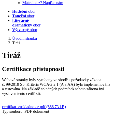
Máte dotaz? Napište nám
Hudební
obor
Taneční
obor
Literárně
dramatický
obor
Výtvarný
obor
Úvodní stránka
Tiráž
Tiráž
Certifikace přístupnosti
Webové stránky byly vyrobeny ve shodě s požadavky zákona
č. 99/2019 Sb. Kritéria WCAG 2.1 (A a AA) byla implementována
a testována. Na základě splněných podmínek tohoto zákona byl
vystaven tento certifikát:
certifikat_zuskladno.cz.pdf (666.73 kB)
Typ souboru: PDF dokument