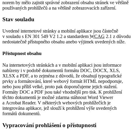
norem by mělo zajistit správné zobrazení obsahu stránek ve většině
používaných prohlížečů a na většině zobrazovacích zařízení.
Stav souladu
Uvedené internetové stránky a mobilní aplikace jsou částečně
v souladu s EN 301 549 V2 1.2 a standardem
WCAG
2.1 z důvodu
nedostatečně přístupného obsahu anebo výjimek uvedených níže.
Přístupnost obsahu
Na internetových stránkách a v mobilní aplikaci jsou informace
nabízeny i v podobě dokumentů formátu DOC, DOCX, XLS,
XLSX a PDF, a to zejména z důvodů, že obsahují typografické
prvky a formátování, které webový formát HTML nepodporuje,
nebo jsou příliš velké, proto pak doporučujeme jejich stažení.
Formáty DOC a PDF jsou také vhodnější pro tisk. K prohlížení
těchto dokumentů je možné zdarma stáhnout Word Viewer
a Acrobat Reader. V některých webových prohlížečích je
integrována aplikace, jež slouží k prohlížení výše uvedených
formátů dokumentů.
Vypracování prohlášení o přístupnosti