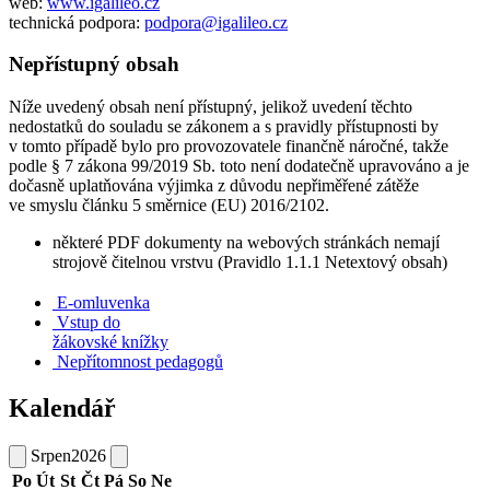
web:
www.igalileo.cz
technická podpora:
podpora@igalileo.cz
Nepřístupný obsah
Níže uvedený obsah není přístupný, jelikož uvedení těchto
nedostatků do souladu se zákonem a s pravidly přístupnosti by
v tomto případě bylo pro provozovatele finančně náročné, takže
podle § 7 zákona 99/2019 Sb. toto není dodatečně upravováno a je
dočasně uplatňována výjimka z důvodu nepřiměřené zátěže
ve smyslu článku 5 směrnice (EU) 2016/2102.
některé PDF dokumenty na webových stránkách nemají
strojově čitelnou vrstvu (Pravidlo 1.1.1 Netextový obsah)
E-omluvenka
Vstup do
žákovské knížky
Nepřítomnost pedagogů
Kalendář
Srpen
2026
Po
Út
St
Čt
Pá
So
Ne