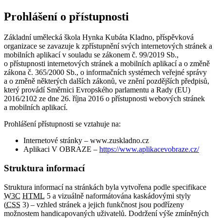
Prohlášení o přístupnosti
Základní umělecká škola Hynka Kubáta Kladno, příspěvková
organizace se zavazuje k zpřístupnění svých internetových stránek a
mobilních aplikací v souladu se zákonem č. 99/2019 Sb.,
o přístupnosti internetových stránek a mobilních aplikací a o změně
zákona č. 365/2000 Sb., o informačních systémech veřejné správy
a o změně některých dalších zákonů, ve znění pozdějších předpisů,
který provádí Směrnici Evropského parlamentu a Rady (EU)
2016/2102 ze dne 26. října 2016 o přístupnosti webových stránek
a mobilních aplikací.
Prohlášení přístupnosti se vztahuje na:
Internetové stránky – www.zuskladno.cz
Aplikaci V OBRAZE –
https://www.aplikacevobraze.cz/
Struktura informací
Struktura informací na stránkách byla vytvořena podle specifikace
W3C
HTML
5 a vizuálně naformátována kaskádovými styly
(
CSS
3) – vzhled stránek a jejich funkčnost jsou podřízeny
možnostem handicapovaných uživatelů. Dodržení výše zmíněných