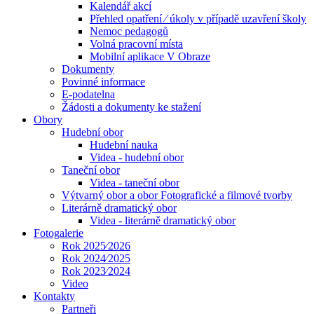
Kalendář akcí
Přehled opatření ⁄ úkoly v případě uzavření školy
Nemoc pedagogů
Volná pracovní místa
Mobilní aplikace V Obraze
Dokumenty
Povinné informace
E-podatelna
Žádosti a dokumenty ke stažení
Obory
Hudební obor
Hudební nauka
Videa - hudební obor
Taneční obor
Videa - taneční obor
Výtvarný obor a obor Fotografické a filmové tvorby
Literárně dramatický obor
Videa - literárně dramatický obor
Fotogalerie
Rok 2025⁄2026
Rok 2024⁄2025
Rok 2023⁄2024
Video
Kontakty
Partneři