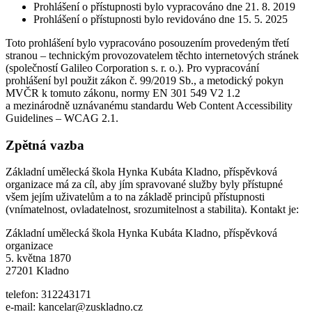
Prohlášení o přístupnosti bylo vypracováno dne 21. 8. 2019
Prohlášení o přístupnosti bylo revidováno dne 15. 5. 2025
Toto prohlášení bylo vypracováno posouzením provedeným třetí
stranou – technickým provozovatelem těchto internetových stránek
(společností Galileo Corporation s. r. o.). Pro vypracování
prohlášení byl použit zákon č. 99/2019 Sb., a metodický pokyn
MVČR k tomuto zákonu, normy EN 301 549 V2 1.2
a mezinárodně uznávanému standardu Web Content Accessibility
Guidelines – WCAG 2.1.
Zpětná vazba
Základní umělecká škola Hynka Kubáta Kladno, příspěvková
organizace má za cíl, aby jím spravované služby byly přístupné
všem jejím uživatelům a to na základě principů přístupnosti
(vnímatelnost, ovladatelnost, srozumitelnost a stabilita). Kontakt je:
Základní umělecká škola Hynka Kubáta Kladno, příspěvková
organizace
5. května 1870
27201 Kladno
telefon: 312243171
e-mail: kancelar@zuskladno.cz