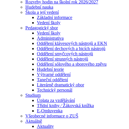
Rozvrhy hodin na školní rok 2026/2027
Hudební nauka
Škola a její vedení
Základní informace
Vedení školy
Pedagogický sbor
Vedení školy
Administrativa
Oddělení klávesových nástrojů a EKN
Oddělení dechových a bicích nástrojů
Oddělení smyčcových nástrojů
Oddělení strunných nástrojů
Oddělení sólového a sborového zpěvu
Hudební teorie
Výtvarné oddělení
Taneční oddělení
Literárně dramatický obor
Technický personál
Studium
Úplata za vzdělávání
Třídní knihy ⁄ Žákovská knížka
E-Omluvenka
Všeobecné informace o ZUŠ
Aktuálně
Aktuality