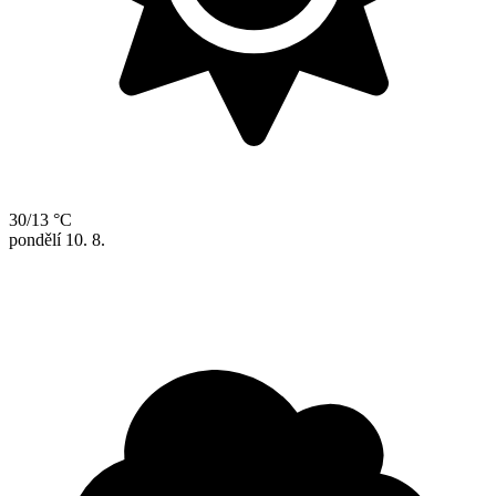
30/13 °C
pondělí
10. 8.