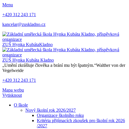
Menu
+420 312 243 171
kancelar@zuskladno.cz
ZUŠ Hynka Kubáta
Kladno
ZUŠ Hynka Kubáta
Kladno
„Umění zkrášluje člověka a brání mu být špatným.“
Walther von der
Vegelweide
+420 312 243 171
Mapa webu
Vytisknout
O škole
Nový školní rok 2026/2027
Organizace školního roku
Kritéria přijímacích zkoušek pro školní rok 2026
/2027