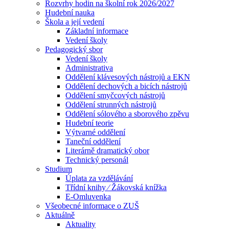
Rozvrhy hodin na školní rok 2026/2027
Hudební nauka
Škola a její vedení
Základní informace
Vedení školy
Pedagogický sbor
Vedení školy
Administrativa
Oddělení klávesových nástrojů a EKN
Oddělení dechových a bicích nástrojů
Oddělení smyčcových nástrojů
Oddělení strunných nástrojů
Oddělení sólového a sborového zpěvu
Hudební teorie
Výtvarné oddělení
Taneční oddělení
Literárně dramatický obor
Technický personál
Studium
Úplata za vzdělávání
Třídní knihy ⁄ Žákovská knížka
E-Omluvenka
Všeobecné informace o ZUŠ
Aktuálně
Aktuality