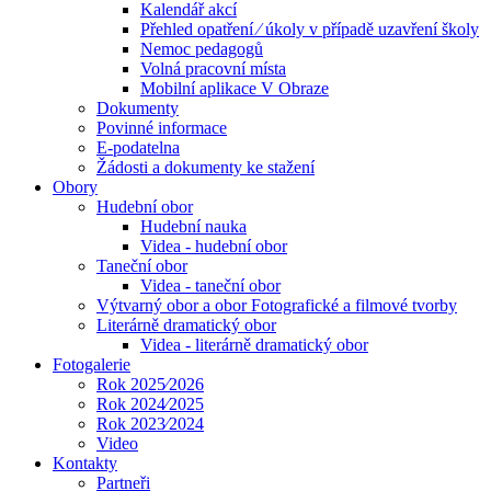
Kalendář akcí
Přehled opatření ⁄ úkoly v případě uzavření školy
Nemoc pedagogů
Volná pracovní místa
Mobilní aplikace V Obraze
Dokumenty
Povinné informace
E-podatelna
Žádosti a dokumenty ke stažení
Obory
Hudební obor
Hudební nauka
Videa - hudební obor
Taneční obor
Videa - taneční obor
Výtvarný obor a obor Fotografické a filmové tvorby
Literárně dramatický obor
Videa - literárně dramatický obor
Fotogalerie
Rok 2025⁄2026
Rok 2024⁄2025
Rok 2023⁄2024
Video
Kontakty
Partneři