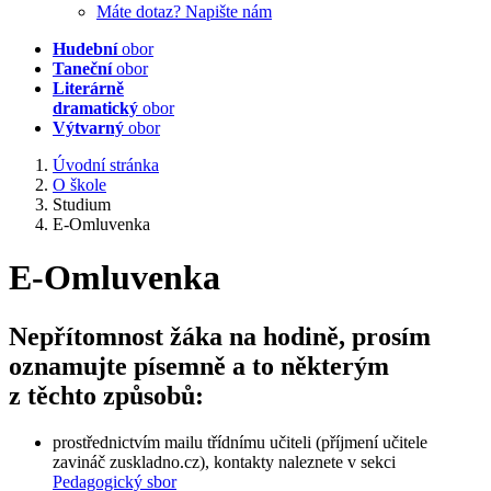
Máte dotaz? Napište nám
Hudební
obor
Taneční
obor
Literárně
dramatický
obor
Výtvarný
obor
Úvodní stránka
O škole
Studium
E-Omluvenka
E-Omluvenka
Nepřítomnost žáka na hodině, prosím
oznamujte písemně a to některým
z těchto způsobů:
prostřednictvím mailu třídnímu učiteli (příjmení učitele
zavináč zuskladno.cz), kontakty naleznete v sekci
Pedagogický sbor