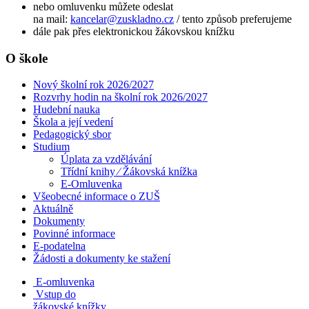
nebo omluvenku můžete odeslat
na mail:
kancelar@zuskladno.cz
/ tento způsob preferujeme
dále pak přes elektronickou žákovskou knížku
O škole
Nový školní rok 2026/2027
Rozvrhy hodin na školní rok 2026/2027
Hudební nauka
Škola a její vedení
Pedagogický sbor
Studium
Úplata za vzdělávání
Třídní knihy ⁄ Žákovská knížka
E-Omluvenka
Všeobecné informace o ZUŠ
Aktuálně
Dokumenty
Povinné informace
E-podatelna
Žádosti a dokumenty ke stažení
E-omluvenka
Vstup do
žákovské knížky