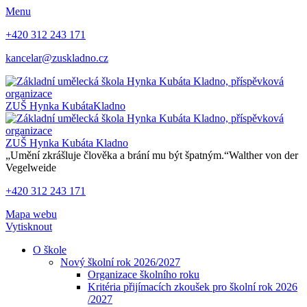
Menu
+420 312 243 171
kancelar@zuskladno.cz
ZUŠ Hynka Kubáta
Kladno
ZUŠ Hynka Kubáta
Kladno
„Umění zkrášluje člověka a brání mu být špatným.“
Walther von der
Vegelweide
+420 312 243 171
Mapa webu
Vytisknout
O škole
Nový školní rok 2026/2027
Organizace školního roku
Kritéria přijímacích zkoušek pro školní rok 2026
/2027