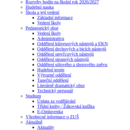
Rozvrhy hodin na školní rok 2026/2027
Hudební nauka
Škola a její vedení
Základní informace
Vedení školy
Pedagogický sbor
Vedení školy
Administrativa
Oddělení klávesových nástrojů a EKN
Oddělení dechových a bicích nástrojů
Oddělení smyčcových nástrojů
Oddělení strunných nástrojů
Oddělení sólového a sborového zpěvu
Hudební teorie
Výtvarné oddělení
Taneční oddělení
Literárně dramatický obor
Technický personál
Studium
Úplata za vzdělávání
Třídní knihy ⁄ Žákovská knížka
E-Omluvenka
Všeobecné informace o ZUŠ
Aktuálně
Aktuality