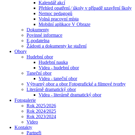
Kalendář akcí
Přehled opatření ⁄ úkoly v případě uzavření školy
Nemoc pedagogů
Volná pracovní místa
Mobilní aplikace V Obraze
Dokumenty
Povinné informace
E-podatelna
Žádosti a dokumenty ke stažení
Obory
Hudební obor
Hudební nauka
Videa - hudební obor
Taneční obor
Videa - taneční obor
Výtvarný obor a obor Fotografické a filmové tvorby
Literárně dramatický obor
Videa - literárně dramatický obor
Fotogalerie
Rok 2025⁄2026
Rok 2024⁄2025
Rok 2023⁄2024
Video
Kontakty
Partneři