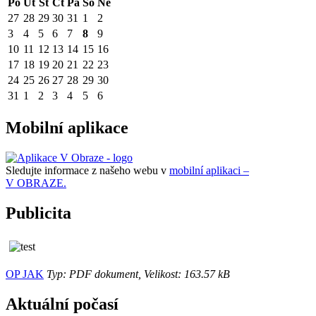
Po
Út
St
Čt
Pá
So
Ne
27
28
29
30
31
1
2
3
4
5
6
7
8
9
10
11
12
13
14
15
16
17
18
19
20
21
22
23
24
25
26
27
28
29
30
31
1
2
3
4
5
6
Mobilní aplikace
Sledujte informace z našeho webu v
mobilní aplikaci –
V OBRAZE.
Publicita
OP JAK
Typ: PDF dokument, Velikost: 163.57 kB
Aktuální počasí