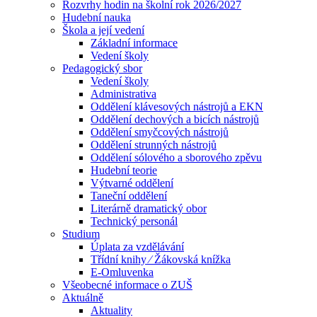
Rozvrhy hodin na školní rok 2026/2027
Hudební nauka
Škola a její vedení
Základní informace
Vedení školy
Pedagogický sbor
Vedení školy
Administrativa
Oddělení klávesových nástrojů a EKN
Oddělení dechových a bicích nástrojů
Oddělení smyčcových nástrojů
Oddělení strunných nástrojů
Oddělení sólového a sborového zpěvu
Hudební teorie
Výtvarné oddělení
Taneční oddělení
Literárně dramatický obor
Technický personál
Studium
Úplata za vzdělávání
Třídní knihy ⁄ Žákovská knížka
E-Omluvenka
Všeobecné informace o ZUŠ
Aktuálně
Aktuality