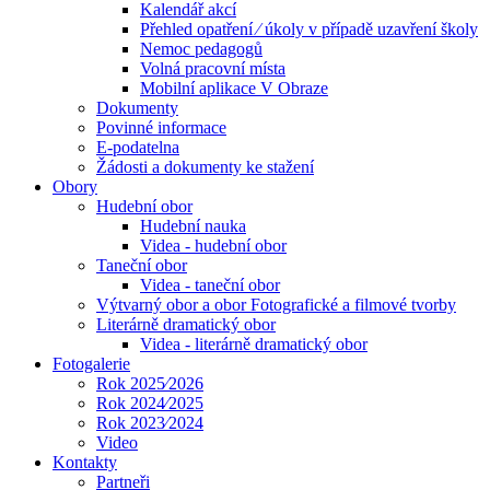
Kalendář akcí
Přehled opatření ⁄ úkoly v případě uzavření školy
Nemoc pedagogů
Volná pracovní místa
Mobilní aplikace V Obraze
Dokumenty
Povinné informace
E-podatelna
Žádosti a dokumenty ke stažení
Obory
Hudební obor
Hudební nauka
Videa - hudební obor
Taneční obor
Videa - taneční obor
Výtvarný obor a obor Fotografické a filmové tvorby
Literárně dramatický obor
Videa - literárně dramatický obor
Fotogalerie
Rok 2025⁄2026
Rok 2024⁄2025
Rok 2023⁄2024
Video
Kontakty
Partneři