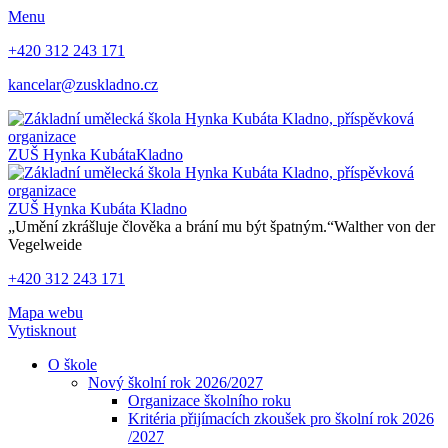
Menu
+420 312 243 171
kancelar@zuskladno.cz
ZUŠ Hynka Kubáta
Kladno
ZUŠ Hynka Kubáta
Kladno
„Umění zkrášluje člověka a brání mu být špatným.“
Walther von der
Vegelweide
+420 312 243 171
Mapa webu
Vytisknout
O škole
Nový školní rok 2026/2027
Organizace školního roku
Kritéria přijímacích zkoušek pro školní rok 2026
/2027