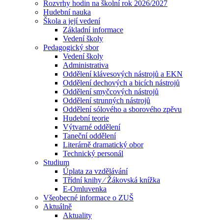
Rozvrhy hodin na školní rok 2026/2027
Hudební nauka
Škola a její vedení
Základní informace
Vedení školy
Pedagogický sbor
Vedení školy
Administrativa
Oddělení klávesových nástrojů a EKN
Oddělení dechových a bicích nástrojů
Oddělení smyčcových nástrojů
Oddělení strunných nástrojů
Oddělení sólového a sborového zpěvu
Hudební teorie
Výtvarné oddělení
Taneční oddělení
Literárně dramatický obor
Technický personál
Studium
Úplata za vzdělávání
Třídní knihy ⁄ Žákovská knížka
E-Omluvenka
Všeobecné informace o ZUŠ
Aktuálně
Aktuality