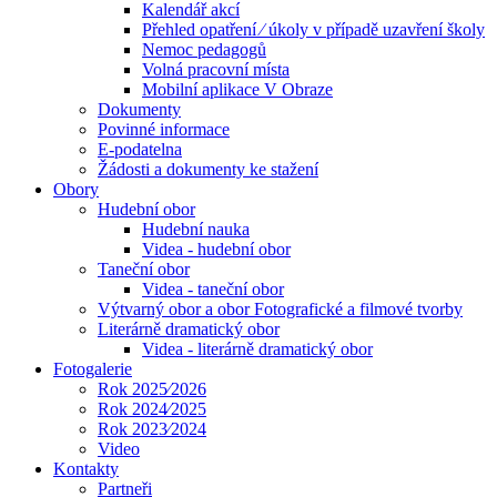
Kalendář akcí
Přehled opatření ⁄ úkoly v případě uzavření školy
Nemoc pedagogů
Volná pracovní místa
Mobilní aplikace V Obraze
Dokumenty
Povinné informace
E-podatelna
Žádosti a dokumenty ke stažení
Obory
Hudební obor
Hudební nauka
Videa - hudební obor
Taneční obor
Videa - taneční obor
Výtvarný obor a obor Fotografické a filmové tvorby
Literárně dramatický obor
Videa - literárně dramatický obor
Fotogalerie
Rok 2025⁄2026
Rok 2024⁄2025
Rok 2023⁄2024
Video
Kontakty
Partneři