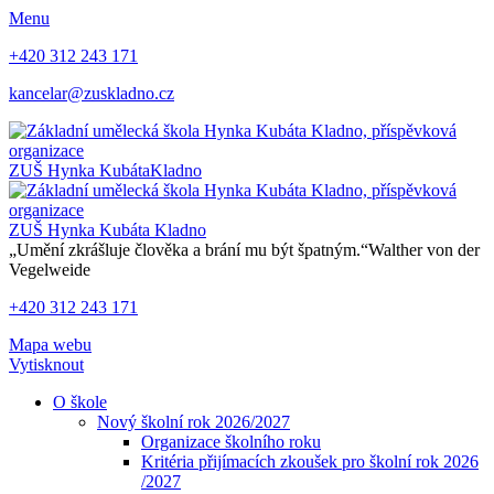
Menu
+420 312 243 171
kancelar@zuskladno.cz
ZUŠ Hynka Kubáta
Kladno
ZUŠ Hynka Kubáta
Kladno
„Umění zkrášluje člověka a brání mu být špatným.“
Walther von der
Vegelweide
+420 312 243 171
Mapa webu
Vytisknout
O škole
Nový školní rok 2026/2027
Organizace školního roku
Kritéria přijímacích zkoušek pro školní rok 2026
/2027