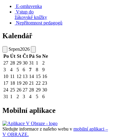
E-omluvenka
Vstup do
žákovské knížky
Nepřítomnost pedagogů
Kalendář
Srpen
2026
Po
Út
St
Čt
Pá
So
Ne
27
28
29
30
31
1
2
3
4
5
6
7
8
9
10
11
12
13
14
15
16
17
18
19
20
21
22
23
24
25
26
27
28
29
30
31
1
2
3
4
5
6
Mobilní aplikace
Sledujte informace z našeho webu v
mobilní aplikaci –
V OBRAZE.