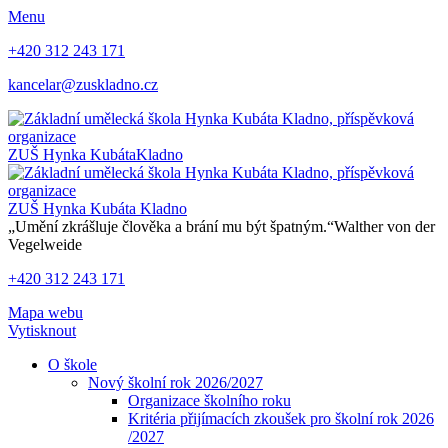
Menu
+420 312 243 171
kancelar@zuskladno.cz
ZUŠ Hynka Kubáta
Kladno
ZUŠ Hynka Kubáta
Kladno
„Umění zkrášluje člověka a brání mu být špatným.“
Walther von der
Vegelweide
+420 312 243 171
Mapa webu
Vytisknout
O škole
Nový školní rok 2026/2027
Organizace školního roku
Kritéria přijímacích zkoušek pro školní rok 2026
/2027