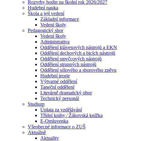
Rozvrhy hodin na školní rok 2026/2027
Hudební nauka
Škola a její vedení
Základní informace
Vedení školy
Pedagogický sbor
Vedení školy
Administrativa
Oddělení klávesových nástrojů a EKN
Oddělení dechových a bicích nástrojů
Oddělení smyčcových nástrojů
Oddělení strunných nástrojů
Oddělení sólového a sborového zpěvu
Hudební teorie
Výtvarné oddělení
Taneční oddělení
Literárně dramatický obor
Technický personál
Studium
Úplata za vzdělávání
Třídní knihy ⁄ Žákovská knížka
E-Omluvenka
Všeobecné informace o ZUŠ
Aktuálně
Aktuality