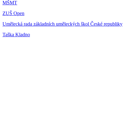
MŠMT
ZUŠ Open
Umělecká rada základních uměleckých škol České republiky
Taška Kladno