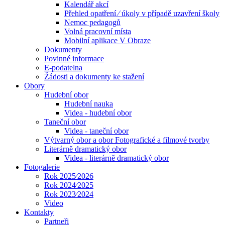
Kalendář akcí
Přehled opatření ⁄ úkoly v případě uzavření školy
Nemoc pedagogů
Volná pracovní místa
Mobilní aplikace V Obraze
Dokumenty
Povinné informace
E-podatelna
Žádosti a dokumenty ke stažení
Obory
Hudební obor
Hudební nauka
Videa - hudební obor
Taneční obor
Videa - taneční obor
Výtvarný obor a obor Fotografické a filmové tvorby
Literárně dramatický obor
Videa - literárně dramatický obor
Fotogalerie
Rok 2025⁄2026
Rok 2024⁄2025
Rok 2023⁄2024
Video
Kontakty
Partneři