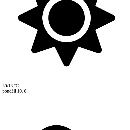
30/13 °C
pondělí
10. 8.