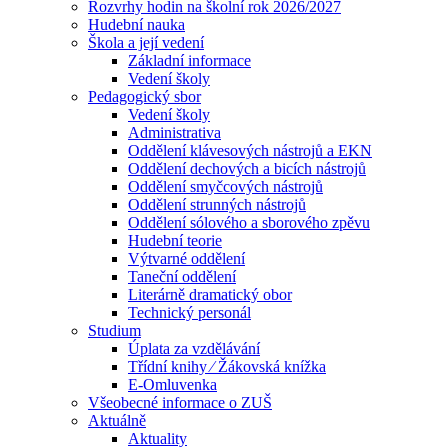
Rozvrhy hodin na školní rok 2026/2027
Hudební nauka
Škola a její vedení
Základní informace
Vedení školy
Pedagogický sbor
Vedení školy
Administrativa
Oddělení klávesových nástrojů a EKN
Oddělení dechových a bicích nástrojů
Oddělení smyčcových nástrojů
Oddělení strunných nástrojů
Oddělení sólového a sborového zpěvu
Hudební teorie
Výtvarné oddělení
Taneční oddělení
Literárně dramatický obor
Technický personál
Studium
Úplata za vzdělávání
Třídní knihy ⁄ Žákovská knížka
E-Omluvenka
Všeobecné informace o ZUŠ
Aktuálně
Aktuality