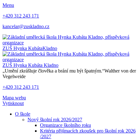
Menu
+420 312 243 171
kancelar@zuskladno.cz
ZUŠ Hynka Kubáta
Kladno
ZUŠ Hynka Kubáta
Kladno
„Umění zkrášluje člověka a brání mu být špatným.“
Walther von der
Vegelweide
+420 312 243 171
Mapa webu
Vytisknout
O škole
Nový školní rok 2026/2027
Organizace školního roku
Kritéria přijímacích zkoušek pro školní rok 2026
/2027