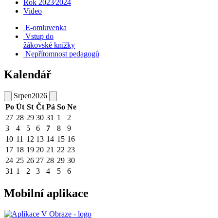
Rok 2023⁄2024
Video
E-omluvenka
Vstup do
žákovské knížky
Nepřítomnost pedagogů
Kalendář
Srpen
2026
Po
Út
St
Čt
Pá
So
Ne
27
28
29
30
31
1
2
3
4
5
6
7
8
9
10
11
12
13
14
15
16
17
18
19
20
21
22
23
24
25
26
27
28
29
30
31
1
2
3
4
5
6
Mobilní aplikace