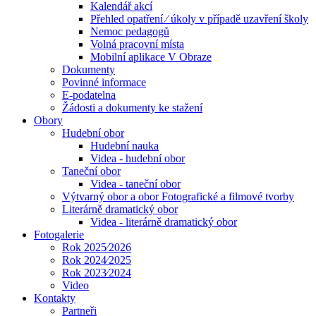
Kalendář akcí
Přehled opatření ⁄ úkoly v případě uzavření školy
Nemoc pedagogů
Volná pracovní místa
Mobilní aplikace V Obraze
Dokumenty
Povinné informace
E-podatelna
Žádosti a dokumenty ke stažení
Obory
Hudební obor
Hudební nauka
Videa - hudební obor
Taneční obor
Videa - taneční obor
Výtvarný obor a obor Fotografické a filmové tvorby
Literárně dramatický obor
Videa - literárně dramatický obor
Fotogalerie
Rok 2025⁄2026
Rok 2024⁄2025
Rok 2023⁄2024
Video
Kontakty
Partneři