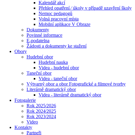
Kalendář akcí
Přehled opatření ⁄ úkoly v případě uzavření školy
Nemoc pedagogů
Volná pracovní místa
Mobilní aplikace V Obraze
Dokumenty
Povinné informace
E-podatelna
Žádosti a dokumenty ke stažení
Obory
Hudební obor
Hudební nauka
Videa - hudební obor
Taneční obor
Videa - taneční obor
Výtvarný obor a obor Fotografické a filmové tvorby
Literárně dramatický obor
Videa - literárně dramatický obor
Fotogalerie
Rok 2025⁄2026
Rok 2024⁄2025
Rok 2023⁄2024
Video
Kontakty
Partneři