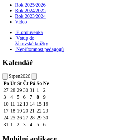
Rok 2025⁄2026
Rok 2024⁄2025
Rok 2023⁄2024
Video
E-omluvenka
Vstup do
žákovské knížky
Nepřítomnost pedagogů
Kalendář
Srpen
2026
Po
Út
St
Čt
Pá
So
Ne
27
28
29
30
31
1
2
3
4
5
6
7
8
9
10
11
12
13
14
15
16
17
18
19
20
21
22
23
24
25
26
27
28
29
30
31
1
2
3
4
5
6
Mobilní aplikace