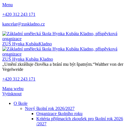
Menu
+420 312 243 171
kancelar@zuskladno.cz
ZUŠ Hynka Kubáta
Kladno
ZUŠ Hynka Kubáta
Kladno
„Umění zkrášluje člověka a brání mu být špatným.“
Walther von der
Vegelweide
+420 312 243 171
Mapa webu
Vytisknout
O škole
Nový školní rok 2026/2027
Organizace školního roku
Kritéria přijímacích zkoušek pro školní rok 2026
/2027