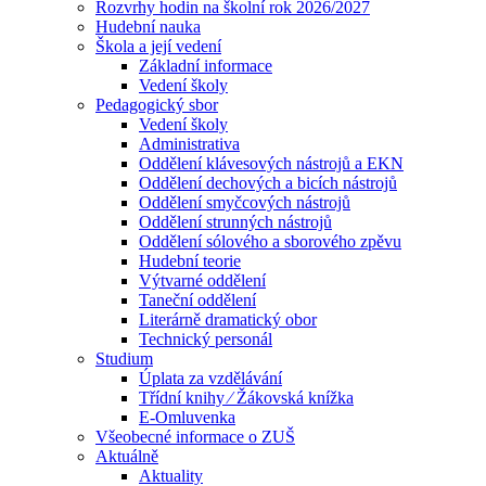
Rozvrhy hodin na školní rok 2026/2027
Hudební nauka
Škola a její vedení
Základní informace
Vedení školy
Pedagogický sbor
Vedení školy
Administrativa
Oddělení klávesových nástrojů a EKN
Oddělení dechových a bicích nástrojů
Oddělení smyčcových nástrojů
Oddělení strunných nástrojů
Oddělení sólového a sborového zpěvu
Hudební teorie
Výtvarné oddělení
Taneční oddělení
Literárně dramatický obor
Technický personál
Studium
Úplata za vzdělávání
Třídní knihy ⁄ Žákovská knížka
E-Omluvenka
Všeobecné informace o ZUŠ
Aktuálně
Aktuality