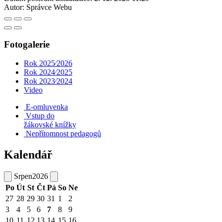
Autor:
Správce Webu
Fotogalerie
Rok 2025⁄2026
Rok 2024⁄2025
Rok 2023⁄2024
Video
E-omluvenka
Vstup do
žákovské knížky
Nepřítomnost pedagogů
Kalendář
Srpen
2026
Po
Út
St
Čt
Pá
So
Ne
27
28
29
30
31
1
2
3
4
5
6
7
8
9
10
11
12
13
14
15
16