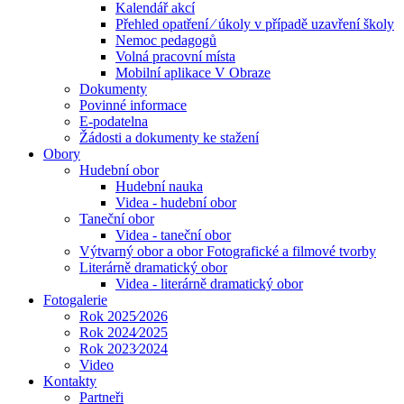
Kalendář akcí
Přehled opatření ⁄ úkoly v případě uzavření školy
Nemoc pedagogů
Volná pracovní místa
Mobilní aplikace V Obraze
Dokumenty
Povinné informace
E-podatelna
Žádosti a dokumenty ke stažení
Obory
Hudební obor
Hudební nauka
Videa - hudební obor
Taneční obor
Videa - taneční obor
Výtvarný obor a obor Fotografické a filmové tvorby
Literárně dramatický obor
Videa - literárně dramatický obor
Fotogalerie
Rok 2025⁄2026
Rok 2024⁄2025
Rok 2023⁄2024
Video
Kontakty
Partneři