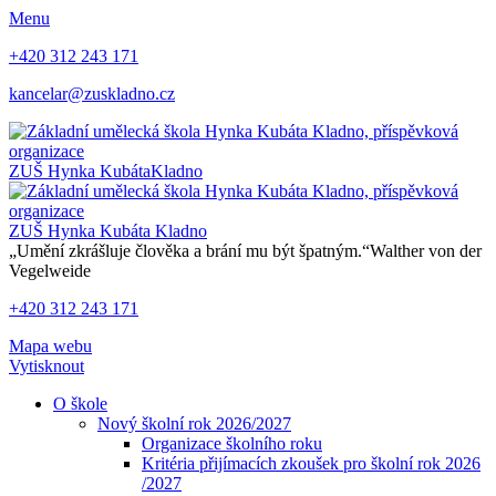
Menu
+420 312 243 171
kancelar@zuskladno.cz
ZUŠ Hynka Kubáta
Kladno
ZUŠ Hynka Kubáta
Kladno
„Umění zkrášluje člověka a brání mu být špatným.“
Walther von der
Vegelweide
+420 312 243 171
Mapa webu
Vytisknout
O škole
Nový školní rok 2026/2027
Organizace školního roku
Kritéria přijímacích zkoušek pro školní rok 2026
/2027