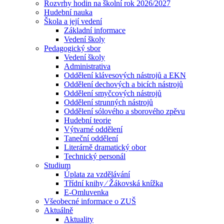
Rozvrhy hodin na školní rok 2026/2027
Hudební nauka
Škola a její vedení
Základní informace
Vedení školy
Pedagogický sbor
Vedení školy
Administrativa
Oddělení klávesových nástrojů a EKN
Oddělení dechových a bicích nástrojů
Oddělení smyčcových nástrojů
Oddělení strunných nástrojů
Oddělení sólového a sborového zpěvu
Hudební teorie
Výtvarné oddělení
Taneční oddělení
Literárně dramatický obor
Technický personál
Studium
Úplata za vzdělávání
Třídní knihy ⁄ Žákovská knížka
E-Omluvenka
Všeobecné informace o ZUŠ
Aktuálně
Aktuality