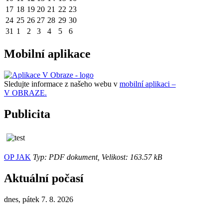
17
18
19
20
21
22
23
24
25
26
27
28
29
30
31
1
2
3
4
5
6
Mobilní aplikace
Sledujte informace z našeho webu v
mobilní aplikaci –
V OBRAZE.
Publicita
OP JAK
Typ: PDF dokument, Velikost: 163.57 kB
Aktuální počasí
dnes, pátek 7. 8. 2026