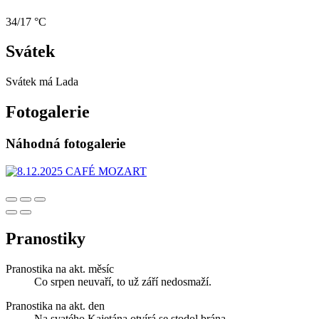
34/17 °C
Svátek
Svátek má
Lada
Fotogalerie
Náhodná fotogalerie
Pranostiky
Pranostika na akt. měsíc
Co srpen neuvaří, to už září nedosmaží.
Pranostika na akt. den
Na svatého Kajetána otvírá se stodol brána.