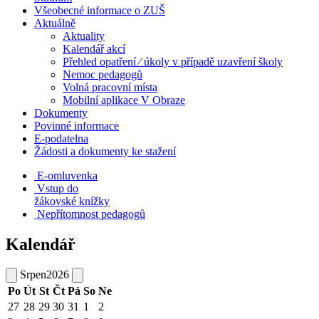
Všeobecné informace o ZUŠ
Aktuálně
Aktuality
Kalendář akcí
Přehled opatření ⁄ úkoly v případě uzavření školy
Nemoc pedagogů
Volná pracovní místa
Mobilní aplikace V Obraze
Dokumenty
Povinné informace
E-podatelna
Žádosti a dokumenty ke stažení
E-omluvenka
Vstup do
žákovské knížky
Nepřítomnost pedagogů
Kalendář
Srpen
2026
Po
Út
St
Čt
Pá
So
Ne
27
28
29
30
31
1
2