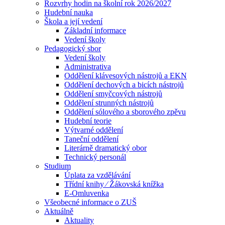
Rozvrhy hodin na školní rok 2026/2027
Hudební nauka
Škola a její vedení
Základní informace
Vedení školy
Pedagogický sbor
Vedení školy
Administrativa
Oddělení klávesových nástrojů a EKN
Oddělení dechových a bicích nástrojů
Oddělení smyčcových nástrojů
Oddělení strunných nástrojů
Oddělení sólového a sborového zpěvu
Hudební teorie
Výtvarné oddělení
Taneční oddělení
Literárně dramatický obor
Technický personál
Studium
Úplata za vzdělávání
Třídní knihy ⁄ Žákovská knížka
E-Omluvenka
Všeobecné informace o ZUŠ
Aktuálně
Aktuality