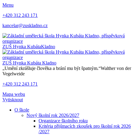
Menu
+420 312 243 171
kancelar@zuskladno.cz
ZUŠ Hynka Kubáta
Kladno
ZUŠ Hynka Kubáta
Kladno
„Umění zkrášluje člověka a brání mu být špatným.“
Walther von der
Vegelweide
+420 312 243 171
Mapa webu
Vytisknout
O škole
Nový školní rok 2026/2027
Organizace školního roku
Kritéria přijímacích zkoušek pro školní rok 2026
/2027