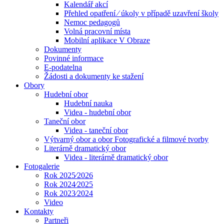
Kalendář akcí
Přehled opatření ⁄ úkoly v případě uzavření školy
Nemoc pedagogů
Volná pracovní místa
Mobilní aplikace V Obraze
Dokumenty
Povinné informace
E-podatelna
Žádosti a dokumenty ke stažení
Obory
Hudební obor
Hudební nauka
Videa - hudební obor
Taneční obor
Videa - taneční obor
Výtvarný obor a obor Fotografické a filmové tvorby
Literárně dramatický obor
Videa - literárně dramatický obor
Fotogalerie
Rok 2025⁄2026
Rok 2024⁄2025
Rok 2023⁄2024
Video
Kontakty
Partneři