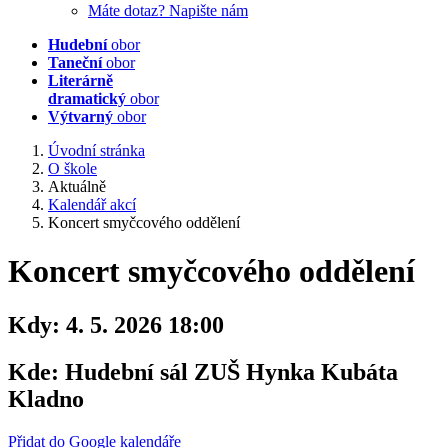
Máte dotaz? Napište nám
Hudební
obor
Taneční
obor
Literárně
dramatický
obor
Výtvarný
obor
Úvodní stránka
O škole
Aktuálně
Kalendář akcí
Koncert smyčcového oddělení
Koncert smyčcového oddělení
Kdy:
4. 5. 2026 18:00
Kde:
Hudební sál ZUŠ Hynka Kubáta
Kladno
Přidat do Google kalendáře