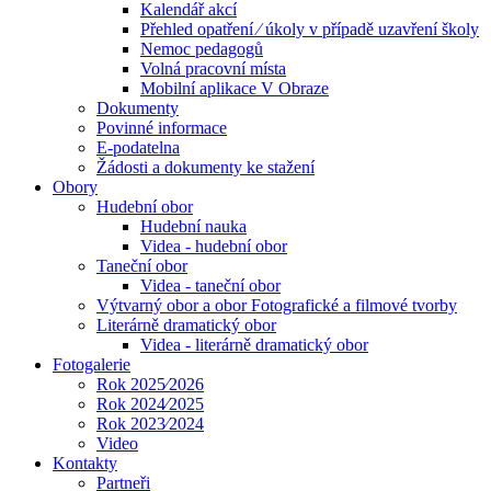
Kalendář akcí
Přehled opatření ⁄ úkoly v případě uzavření školy
Nemoc pedagogů
Volná pracovní místa
Mobilní aplikace V Obraze
Dokumenty
Povinné informace
E-podatelna
Žádosti a dokumenty ke stažení
Obory
Hudební obor
Hudební nauka
Videa - hudební obor
Taneční obor
Videa - taneční obor
Výtvarný obor a obor Fotografické a filmové tvorby
Literárně dramatický obor
Videa - literárně dramatický obor
Fotogalerie
Rok 2025⁄2026
Rok 2024⁄2025
Rok 2023⁄2024
Video
Kontakty
Partneři