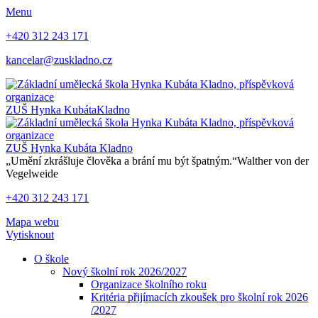
Menu
+420 312 243 171
kancelar@zuskladno.cz
ZUŠ Hynka Kubáta
Kladno
ZUŠ Hynka Kubáta
Kladno
„Umění zkrášluje člověka a brání mu být špatným.“
Walther von der
Vegelweide
+420 312 243 171
Mapa webu
Vytisknout
O škole
Nový školní rok 2026/2027
Organizace školního roku
Kritéria přijímacích zkoušek pro školní rok 2026
/2027