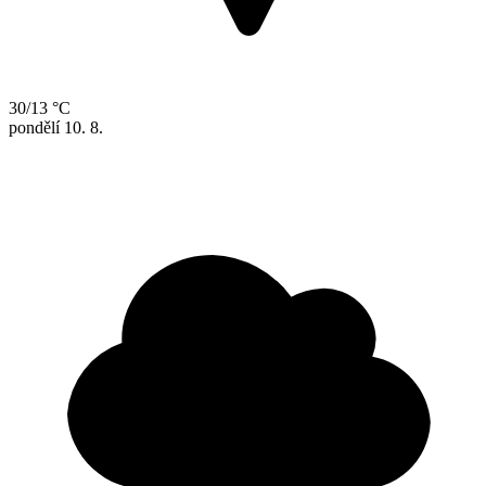
30/13 °C
pondělí
10. 8.