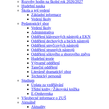
Rozvrhy hodin na školní rok 2026/2027
Hudební nauka
Škola a její vedení
Základní informace
Vedení školy
Pedagogický sbor
Vedení školy
Administrativa
Oddělení klávesových nástrojů a EKN
Oddělení dechových a bicích nástrojů
Oddělení smyčcových nástrojů
Oddělení strunných nástrojů
Oddělení sólového a sborového zpěvu
Hudební teorie
Výtvarné oddělení
Taneční oddělení
Literárně dramatický obor
Technický personál
Studium
Úplata za vzdělávání
Třídní knihy ⁄ Žákovská knížka
E-Omluvenka
Všeobecné informace o ZUŠ
Aktuálně
Aktuality