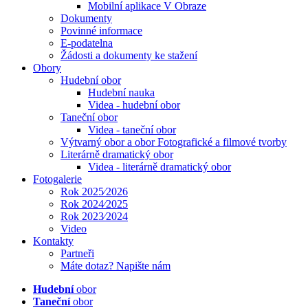
Mobilní aplikace V Obraze
Dokumenty
Povinné informace
E-podatelna
Žádosti a dokumenty ke stažení
Obory
Hudební obor
Hudební nauka
Videa - hudební obor
Taneční obor
Videa - taneční obor
Výtvarný obor a obor Fotografické a filmové tvorby
Literárně dramatický obor
Videa - literárně dramatický obor
Fotogalerie
Rok 2025⁄2026
Rok 2024⁄2025
Rok 2023⁄2024
Video
Kontakty
Partneři
Máte dotaz? Napište nám
Hudební
obor
Taneční
obor