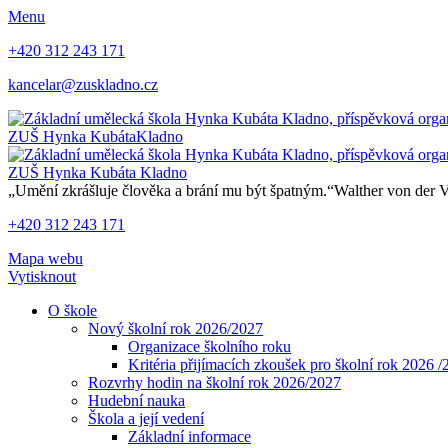
Menu
+420 312 243 171
kancelar@zuskladno.cz
ZUŠ Hynka Kubáta
Kladno
ZUŠ Hynka Kubáta
Kladno
„Umění zkrášluje člověka a brání mu být špatným.“
Walther von der 
+420 312 243 171
Mapa webu
Vytisknout
O škole
Nový školní rok 2026/2027
Organizace školního roku
Kritéria přijímacích zkoušek pro školní rok 2026 
Rozvrhy hodin na školní rok 2026/2027
Hudební nauka
Škola a její vedení
Základní informace