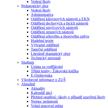
Vedení školy
Pedagogický sbor
Vedení školy
Administrativa
Oddělení klávesových nástrojů a EKN
Oddělení dechových a bicích nástrojů
Oddělení smyčcových nástrojů
Oddělení strunných nástrojů
Oddělení sólového a sborového zpěvu
Hudební teorie
Výtvarné oddělení
Taneční oddělení
Literárně dramatický obor
Technický personál
Studium
Úplata za vzdělávání
Třídní knihy ⁄ Žákovská knížka
E-Omluvenka
Všeobecné informace o ZUŠ
Aktuálně
Aktuality
Kalendář akcí
Přehled opatření ⁄ úkoly v případě uzavření školy
Nemoc pedagogů
Volná pracovní místa