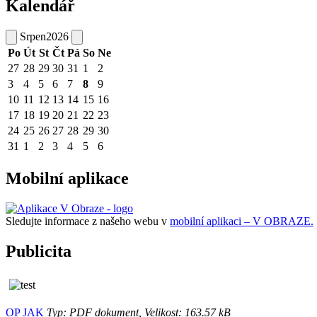
Kalendář
Srpen
2026
Po
Út
St
Čt
Pá
So
Ne
27
28
29
30
31
1
2
3
4
5
6
7
8
9
10
11
12
13
14
15
16
17
18
19
20
21
22
23
24
25
26
27
28
29
30
31
1
2
3
4
5
6
Mobilní aplikace
Sledujte informace z našeho webu v
mobilní aplikaci – V OBRAZE.
Publicita
OP JAK
Typ: PDF dokument, Velikost: 163.57 kB