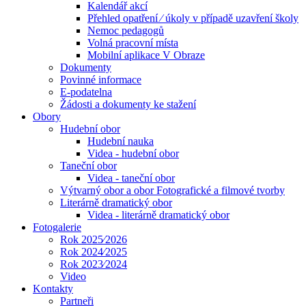
Kalendář akcí
Přehled opatření ⁄ úkoly v případě uzavření školy
Nemoc pedagogů
Volná pracovní místa
Mobilní aplikace V Obraze
Dokumenty
Povinné informace
E-podatelna
Žádosti a dokumenty ke stažení
Obory
Hudební obor
Hudební nauka
Videa - hudební obor
Taneční obor
Videa - taneční obor
Výtvarný obor a obor Fotografické a filmové tvorby
Literárně dramatický obor
Videa - literárně dramatický obor
Fotogalerie
Rok 2025⁄2026
Rok 2024⁄2025
Rok 2023⁄2024
Video
Kontakty
Partneři