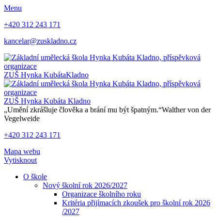
Menu
+420 312 243 171
kancelar@zuskladno.cz
ZUŠ Hynka Kubáta
Kladno
ZUŠ Hynka Kubáta
Kladno
„Umění zkrášluje člověka a brání mu být špatným.“
Walther von der
Vegelweide
+420 312 243 171
Mapa webu
Vytisknout
O škole
Nový školní rok 2026/2027
Organizace školního roku
Kritéria přijímacích zkoušek pro školní rok 2026
/2027