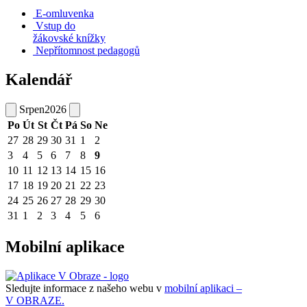
E-omluvenka
Vstup do
žákovské knížky
Nepřítomnost pedagogů
Kalendář
Srpen
2026
Po
Út
St
Čt
Pá
So
Ne
27
28
29
30
31
1
2
3
4
5
6
7
8
9
10
11
12
13
14
15
16
17
18
19
20
21
22
23
24
25
26
27
28
29
30
31
1
2
3
4
5
6
Mobilní aplikace
Sledujte informace z našeho webu v
mobilní aplikaci –
V OBRAZE.