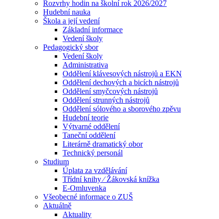
Rozvrhy hodin na školní rok 2026/2027
Hudební nauka
Škola a její vedení
Základní informace
Vedení školy
Pedagogický sbor
Vedení školy
Administrativa
Oddělení klávesových nástrojů a EKN
Oddělení dechových a bicích nástrojů
Oddělení smyčcových nástrojů
Oddělení strunných nástrojů
Oddělení sólového a sborového zpěvu
Hudební teorie
Výtvarné oddělení
Taneční oddělení
Literárně dramatický obor
Technický personál
Studium
Úplata za vzdělávání
Třídní knihy ⁄ Žákovská knížka
E-Omluvenka
Všeobecné informace o ZUŠ
Aktuálně
Aktuality