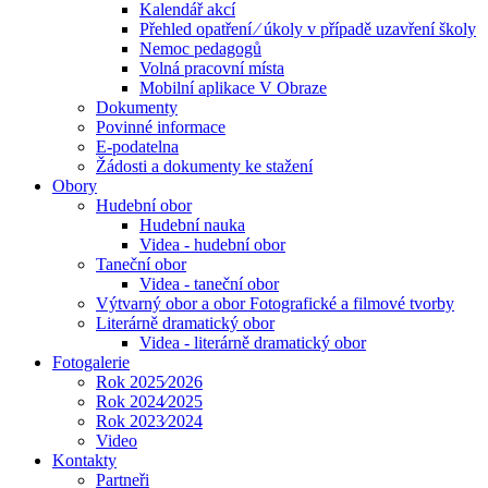
Kalendář akcí
Přehled opatření ⁄ úkoly v případě uzavření školy
Nemoc pedagogů
Volná pracovní místa
Mobilní aplikace V Obraze
Dokumenty
Povinné informace
E-podatelna
Žádosti a dokumenty ke stažení
Obory
Hudební obor
Hudební nauka
Videa - hudební obor
Taneční obor
Videa - taneční obor
Výtvarný obor a obor Fotografické a filmové tvorby
Literárně dramatický obor
Videa - literárně dramatický obor
Fotogalerie
Rok 2025⁄2026
Rok 2024⁄2025
Rok 2023⁄2024
Video
Kontakty
Partneři