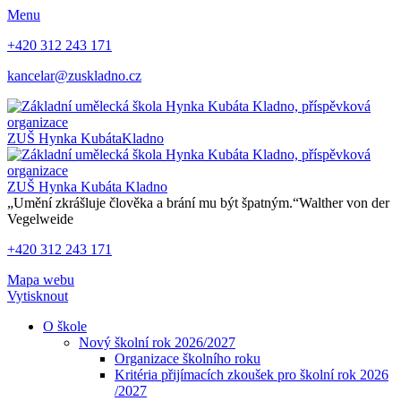
Menu
+420 312 243 171
kancelar@zuskladno.cz
ZUŠ Hynka Kubáta
Kladno
ZUŠ Hynka Kubáta
Kladno
„Umění zkrášluje člověka a brání mu být špatným.“
Walther von der
Vegelweide
+420 312 243 171
Mapa webu
Vytisknout
O škole
Nový školní rok 2026/2027
Organizace školního roku
Kritéria přijímacích zkoušek pro školní rok 2026
/2027