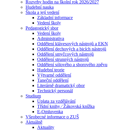
Rozvrhy hodin na školní rok 2026/2027
Hudební nauka
Škola a její vedení
Základní informace
Vedení školy
Pedagogický sbor
Vedení školy
Administrativa
Oddělení klávesových nástrojů a EKN
Oddělení dechových a bicích nástrojů
Oddělení smyčcových nástrojů
Oddělení strunných nástrojů
Oddělení sólového a sborového zpěvu
Hudební teorie
Výtvarné oddělení
Taneční oddělení
Literárně dramatický obor
Technický personál
Studium
Úplata za vzdělávání
Třídní knihy ⁄ Žákovská knížka
E-Omluvenka
Všeobecné informace o ZUŠ
Aktuálně
Aktuality