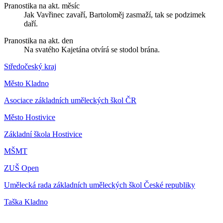
Pranostika na akt. měsíc
Jak Vavřinec zavaří, Bartoloměj zasmaží, tak se podzimek
daří.
Pranostika na akt. den
Na svatého Kajetána otvírá se stodol brána.
Středočeský kraj
Město Kladno
Asociace základních uměleckých škol ČR
Město Hostivice
Základní škola Hostivice
MŠMT
ZUŠ Open
Umělecká rada základních uměleckých škol České republiky
Taška Kladno