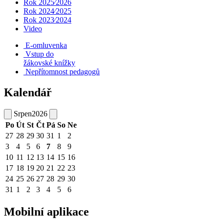
Rok 2025⁄2026
Rok 2024⁄2025
Rok 2023⁄2024
Video
E-omluvenka
Vstup do
žákovské knížky
Nepřítomnost pedagogů
Kalendář
Srpen
2026
Po
Út
St
Čt
Pá
So
Ne
27
28
29
30
31
1
2
3
4
5
6
7
8
9
10
11
12
13
14
15
16
17
18
19
20
21
22
23
24
25
26
27
28
29
30
31
1
2
3
4
5
6
Mobilní aplikace